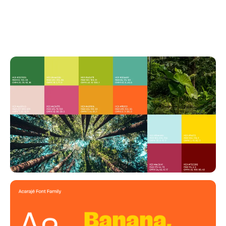
Selva e Paz nasce e cresce inspirada no
movimento agrofloresta.
Um produto 100% natural, à base de plantas, as
barras começam com a desidratação de
bananas e cacau no sul da Bahia. Levou muitos
anos para desenvolver a técnica perfeita de
desidratação para bananas, para que pudessem
se tornar o que são hoje: saborosas, frescas e
ricas em nutrientes.
Hoje, Selva e Paz é sinônimo de produtos
verdadeiramente naturais, deliciosos e
produzidos de forma ética que beneficiam a